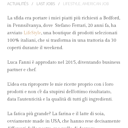
ACTUALITÉS
LAST JOBS
LIFESTYLE, AMERICAN JOB
La sfida era portare i miei piatti più richiesti a Bedford,
in Pennsilvanya, dove Stefano Ferrari, 20 anni fa, ha
avviato
LifeStyle
, una boutique di prodotti selezionati
100% italiani, che si trasforma in una trattoria da 30
coperti durante il weekend.
Luca Fanni è approdato nel 2015, diventando business
partner e chef.
L'idea era riproporre le mie ricette proprio con i loro
prodotti e non c'è da stupirsi dell'ottimo risultatato,
data l'autenticità e la qualità di tutti gli ingredienti.
La fatica più grande? La farina e il latte di soia,
ovviamente made in USA, che hanno rese decisamente